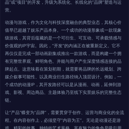
品”或“项目”的开发，升级为系统化、长线化的“品牌”塑造与运
营。
动漫与游戏，作为文化与科技深度融合的典型业态，其核心价
值早已超越了娱乐产品本身。一个成功的动漫形象或一款现象
级游戏，其背后蕴藏的是一个可衍生、可互动、可承载情感与
价值观的IP宇宙。因此，“开发”的内涵正在被重新定义。它不
再仅仅是完成一部动画剧集或推出一款游戏，而是构建一个拥
有完整世界观、鲜明角色、并能与用户产生深度情感连接的品
牌起点。这意味着在策划初期，就需要将品牌的长远规划、跨
媒介叙事可能性、以及商业衍生路径纳入顶层设计。例如，一
个成功的动漫IP，其开发路径可以是从漫画、动画，延伸到游
戏、影视、周边商品、主题体验乃至线下实景娱乐的完整生态
链。
让“产品”蝶变为“品牌”，需要贯穿于创作、运营与商业化的全流
程。在内容创作上，必须坚守“内容为王”。无论是动漫还是游
戏，精彩的故事、独特的艺术风格、富有魅力的角色是吸引用