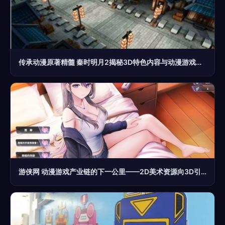
传承动漫原著精髓 秦时明月2揭秘3D特色内容与动漫游戏开发的艺术
游侠网 动漫游戏产业链的下一公里——2D美术资源向3D引擎的内容游荡