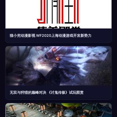
猫小兜动漫影视 WF2020上海动漫游戏开发新势力
无双与狩猎的巅峰对决 《讨鬼传极》试玩图赏