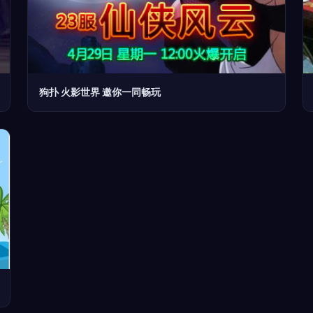
狗扑 火影世界 邀你一同畅玩