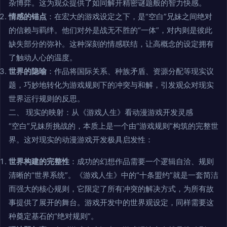
杂博弈。这为观众提供了如同解开精密谜题般的智力快感。
情感的锚点
：在宏大的游戏设定之下，是“空白”兄妹之间绝对
的信赖与羁绊。他们对外是战无不胜的“一体”，对内则是彼此
缺失部分的弥补。这种深刻的情感联结，让高概念的设定拥有
了触动人心的温度。
世界的隐喻
：作品将国际关系、种族矛盾、资源分配等现实议
题，巧妙地转化为游戏规则下的冲突与和解，引发观众对现实
世界运行规则的反思。
二、 现实的映射：从《游戏人生》看动漫游戏开发灵感
“空白”兄妹所挑战的，本质上是一个由“游戏规则”构筑的完整世
界。这对现实的动漫游戏开发极具启发性：
世界构建的完整性
：成功的幻想作品需要一个逻辑自洽、规则
清晰的“世界系统”。《游戏人生》中的“十条盟约”就是一套简洁
而强大的核心规则，它限定了所有冲突的解决方式，为所有故
事提供了展开的舞台。游戏开发中的世界观设定，同样需要这
种奠定基石的“绝对规则”。