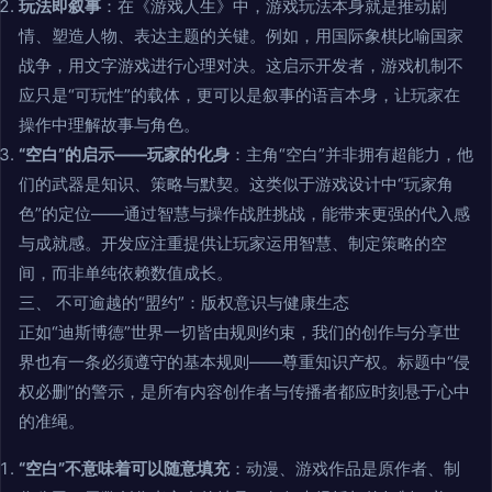
玩法即叙事
：在《游戏人生》中，游戏玩法本身就是推动剧
情、塑造人物、表达主题的关键。例如，用国际象棋比喻国家
战争，用文字游戏进行心理对决。这启示开发者，游戏机制不
应只是“可玩性”的载体，更可以是叙事的语言本身，让玩家在
操作中理解故事与角色。
“空白”的启示——玩家的化身
：主角“空白”并非拥有超能力，他
们的武器是知识、策略与默契。这类似于游戏设计中“玩家角
色”的定位——通过智慧与操作战胜挑战，能带来更强的代入感
与成就感。开发应注重提供让玩家运用智慧、制定策略的空
间，而非单纯依赖数值成长。
三、 不可逾越的“盟约”：版权意识与健康生态
正如“迪斯博德”世界一切皆由规则约束，我们的创作与分享世
界也有一条必须遵守的基本规则——尊重知识产权。标题中“侵
权必删”的警示，是所有内容创作者与传播者都应时刻悬于心中
的准绳。
“空白”不意味着可以随意填充
：动漫、游戏作品是原作者、制