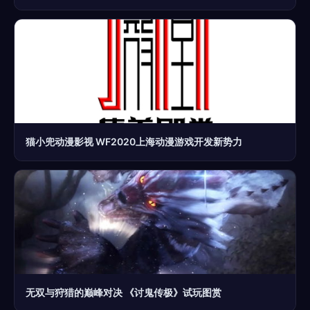
猫小兜动漫影视 WF2020上海动漫游戏开发新势力
无双与狩猎的巅峰对决 《讨鬼传极》试玩图赏