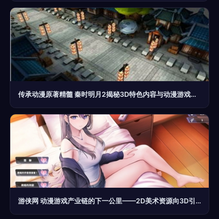
传承动漫原著精髓 秦时明月2揭秘3D特色内容与动漫游戏开发的艺术
游侠网 动漫游戏产业链的下一公里——2D美术资源向3D引擎的内容游荡