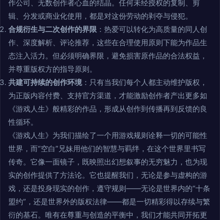
作公司、无数创作者心血的结晶。任何未经授权的复制、剪
辑、分发或商业化使用，都是对这份劳动的剥夺与侵犯。
合规衍生与二次创作的界限
：热爱可以转化为高质量的同人创
作、深度解析、评论推荐，这些在合理使用原则下能为作品生
态注入活力。但必须明确界限，避免损害原作品的合法权益，
并尊重版权方的指导原则。
共建可持续的创作环境
：只有当我们每个人都主动维护版权，
为正版内容付费、支持官方渠道，才能激励创作者产出更多如
《游戏人生》般精彩的作品，形成从创作到传播再到反馈的良
性循环。
《游戏人生》为我们描绘了一个用游戏规则诠释一切的可能性
世界，而“空白”兄妹用他们的智慧与羁绊，在这个世界里书写
传奇。它像一面镜子，既映照出幻想叙事的无穷魅力，也为现
实的创作提供了方法论。它也提醒我们，无论是参与虚构的游
戏，还是投身现实的创作，遵守规则——无论是世界内的“十条
盟约”，还是世界外的版权法律——都是一切精彩得以存续与繁
衍的基石。唯有在尊重与创造的平衡中，我们才能共同开拓更