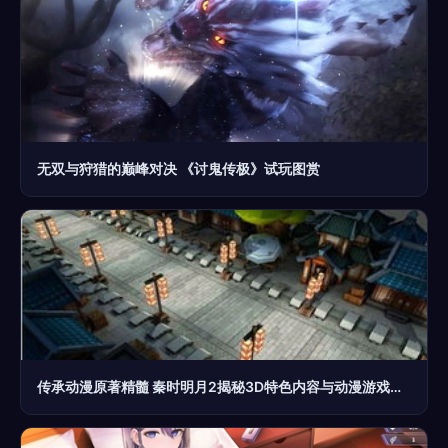
无双与狩猎的巅峰对决 《讨鬼传极》试玩图赏
传承动漫原著精髓 秦时明月2揭秘3D特色内容与动漫游戏开发的艺术