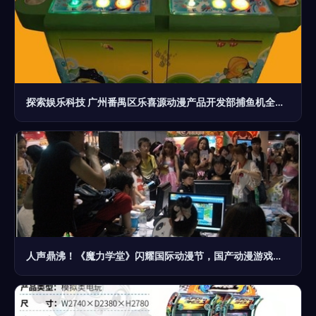
探索娱乐科技 广州番禺区乐喜源动漫产品开发部捕鱼机全解析
人声鼎沸！《魔力学堂》闪耀国际动漫节，国产动漫游戏开发引热潮